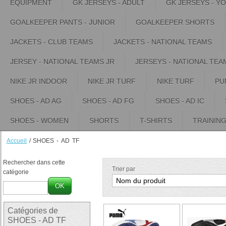
EQUIPMENT
GK JERSEYS - ADULT
GK JERSEYS - Y
GOALKEEPER PANTS - JUNIOR
GOALKEEPER SHORTS
JACKETS - CLUB TEAMS
JACKETS - NATIONAL TEAMS
JERSEY - NATIONAL TEAMS JR
JERSEYS - NATIONAL TEA
NIKE JR INDOOR
NIKE JR TURF
NIKE TURF
PU
SHOES - AD AG
SHOES - AD FG
SHOES - AD IC
SHOES - WOMEN
SHORTS
T-SHIRTS
TRAININ
Accueil
/
SHOES - AD TF
Rechercher dans cette
Trier par
catégorie
OK
Catégories de
SHOES - AD TF