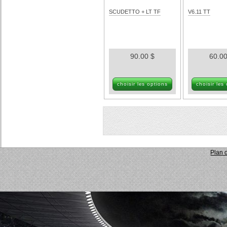
SCUDETTO + LT TF
V6.11 TT
90.00 $
60.00
choisir les options
choisir les
Plan d